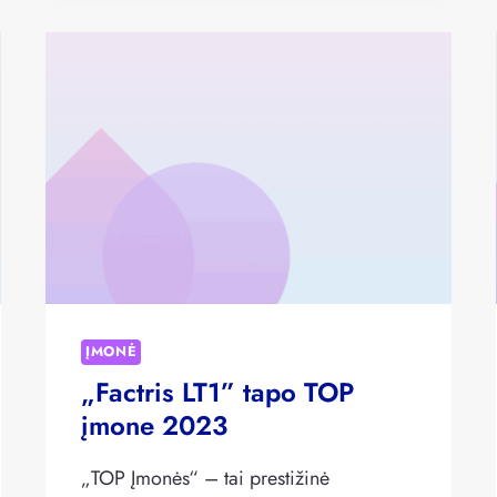
„FACTRIS”
FAB
PLATFORMA
ĮMONĖ
„Factris LT1” tapo TOP
įmone 2023
„TOP Įmonės“ – tai prestižinė