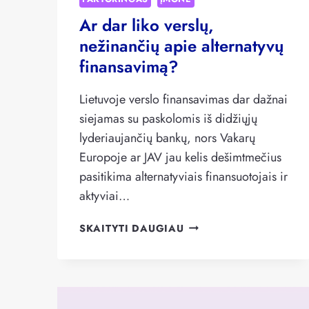
Ar dar liko verslų,
nežinančių apie alternatyvų
finansavimą?
Lietuvoje verslo finansavimas dar dažnai
siejamas su paskolomis iš didžiųjų
lyderiaujančių bankų, nors Vakarų
Europoje ar JAV jau kelis dešimtmečius
pasitikima alternatyviais finansuotojais ir
aktyviai…
AR
SKAITYTI DAUGIAU
DAR
LIKO
VERSLŲ,
NEŽINANČIŲ
APIE