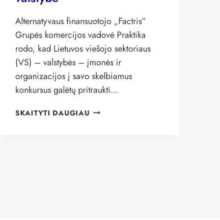
Alternatyvaus finansuotojo „Factris“
Grupės komercijos vadovė Praktika
rodo, kad Lietuvos viešojo sektoriaus
(VS) – valstybės – įmonės ir
organizacijos į savo skelbiamus
konkursus galėtų pritraukti…
LIUDMILA
SKAITYTI DAUGIAU
DOBILIENĖ.
KAIP
PADIDINTI
KONKURENCIJĄ
KONKURSUOSE,
KAD
LAIMĖTŲ
VALSTYBĖ