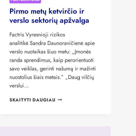
Pirmo metų ketvirčio ir
verslo sektorių apžvalga
Factris Vyresnioji rizikos
analitikė Sandra Daunoravičienė apie
verslo nuotaikas šiuo metu: „Įmonės
randa sprendimus, kaip perorientuoti
savo veiklas, gerinti našumą ir mažinti
nuostolius šiais metais.” „Daug vilčių
verslui…
PIRMO
SKAITYTI DAUGIAU
METŲ
KETVIRČIO
IR
VERSLO
SEKTORIŲ