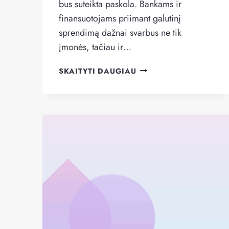
bus suteikta paskola. Bankams ir
finansuotojams priimant galutinį
sprendimą dažnai svarbus ne tik
įmonės, tačiau ir…
KREDITINGUMO
SKAITYTI DAUGIAU
VERTINIMO
KRITERIJAI,
Į
KURIUOS
ATSIŽVELGIA
FINANSUOTOJAI