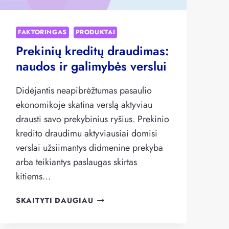
FAKTORINGAS
PRODUKTAI
Prekinių kreditų draudimas:
naudos ir galimybės verslui
Didėjantis neapibrėžtumas pasaulio
ekonomikoje skatina verslą aktyviau
drausti savo prekybinius ryšius. Prekinio
kredito draudimu aktyviausiai domisi
verslai užsiimantys didmenine prekyba
arba teikiantys paslaugas skirtas
kitiems…
PREKINIŲ
SKAITYTI DAUGIAU
KREDITŲ
DRAUDIMAS: