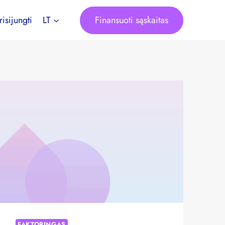
Finansuoti sąskaitas
risijungti
LT
FAKTORINGAS