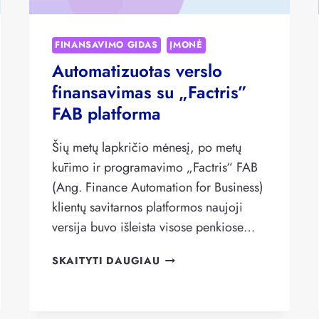
FINANSAVIMO GIDAS
ĮMONĖ
Automatizuotas verslo
finansavimas su „Factris”
FAB platforma
Šių metų lapkričio mėnesį, po metų
kūrimo ir programavimo „Factris“ FAB
(Ang. Finance Automation for Business)
klientų savitarnos platformos naujoji
versija buvo išleista visose penkiose…
AUTOMATIZUOTAS
SKAITYTI DAUGIAU
VERSLO
FINANSAVIMAS
SU