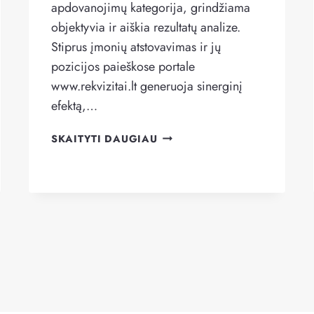
apdovanojimų kategorija, grindžiama
objektyvia ir aiškia rezultatų analize.
Stiprus įmonių atstovavimas ir jų
pozicijos paieškose portale
www.rekvizitai.lt generuoja sinerginį
efektą,…
„FACTRIS
SKAITYTI DAUGIAU
LT1”
TAPO
TOP
ĮMONE
2023