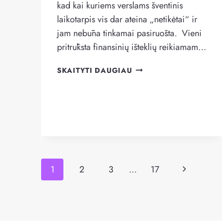
kad kai kuriems verslams šventinis
laikotarpis vis dar ateina „netikėtai“ ir
jam nebūna tinkamai pasiruošta. Vieni
pritrūksta finansinių išteklių reikiamam…
ŠVENTINIO
SKAITYTI DAUGIAU
BUMO
IŠŠŪKIAI
VERSLUI
IR
JO
FINANSAVIMUI
Page
Kitas
1
2
3
…
17
navigation