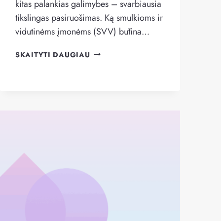
kitas palankias galimybes – svarbiausia
tikslingas pasiruošimas. Ką smulkioms ir
vidutinėms įmonėms (SVV) būtina…
VELYKŲ
SKAITYTI DAUGIAU
LAIKOTARPIS
SMULKIAM
IR
VIDUTINIAM
VERSLUI:
KAIP
PASIRUOŠTI?