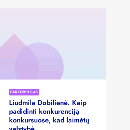
NAUDOS
IR
GALIMYBĖS
VERSLUI
FAKTORINGAS
Liudmila Dobilienė. Kaip
padidinti konkurenciją
konkursuose, kad laimėtų
valstybė