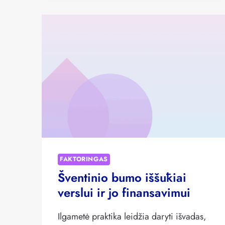
MOKĖJIMŲ
VĖLAVIMŲ?
FAKTORINGAS
Šventinio bumo iššūkiai
verslui ir jo finansavimui
Ilgametė praktika leidžia daryti išvadas,