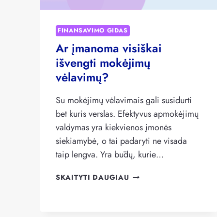
FINANSAVIMO GIDAS
Ar įmanoma visiškai
išvengti mokėjimų
vėlavimų?
Su mokėjimų vėlavimais gali susidurti
bet kuris verslas. Efektyvus apmokėjimų
valdymas yra kiekvienos įmonės
siekiamybė, o tai padaryti ne visada
taip lengva. Yra būdų, kurie…
AR
SKAITYTI DAUGIAU
ĮMANOMA
VISIŠKAI
IŠVENGTI