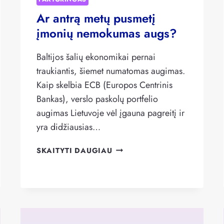
Ar antrą metų pusmetį
įmonių nemokumas augs?
Baltijos šalių ekonomikai pernai
traukiantis, šiemet numatomas augimas.
Kaip skelbia ECB (Europos Centrinis
Bankas), verslo paskolų portfelio
augimas Lietuvoje vėl įgauna pagreitį ir
yra didžiausias…
AR
SKAITYTI DAUGIAU
ANTRĄ
METŲ
PUSMETĮ
ĮMONIŲ
NEMOKUMAS
AUGS?