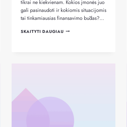
tikrai ne kiekvienam. Kokios įmonės juo
gali pasinaudoti ir kokiomis situacijomis
tai tinkamiausias finansavimo būdas?…
KADA
SKAITYTI DAUGIAU
FAKTORINGAS
ĮMONEI
TINKAMIAUSIA
FINANSAVIMO
ALTERNATYVA?